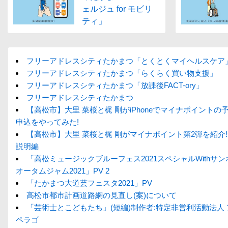
ェルジュ for モビリ
ティ」
フリーアドレスシティたかまつ「とくとくマイヘルスケア
フリーアドレスシティたかまつ「らくらく買い物支援」
フリーアドレスシティたかまつ「放課後FACT-ory」
フリーアドレスシティたかまつ
【高松市】大里 菜桜と梶 剛がiPhoneでマイナポイントの
申込をやってみた!
【高松市】大里 菜桜と梶 剛がマイナポイント第2弾を紹介
説明編
「高松ミュージックブルーフェス2021スペシャルWithサ
オータムジャム2021」PV 2
「たかまつ大道芸フェスタ2021」PV
高松市都市計画道路網の見直し(案)について
「芸術士とこどもたち」(短編)制作者:特定非営利活動法人
ペラゴ