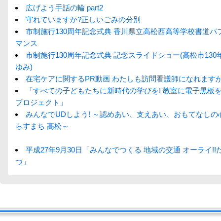
広げよう手話の輪 part2
守れていますか?正しいごみの分別
市制施行130周年記念式典 香川県立高松西高等学校書道パ
マンス
市制施行130周年記念式典 記念スライドショー(高松市130
ゆみ)
在宅ケアに関するPR動画 わたしも訪問看護師になれますか
「すべての子どもたちに新時代の学びを! 教室に電子黒板
プロジェクト」
みんなでUDしよう! ～認めあい、支えあい、おもてなしの
らすまち 高松～
平成27年9月30日「みんなでつくる 地域の交通 オーライ!!
つ」