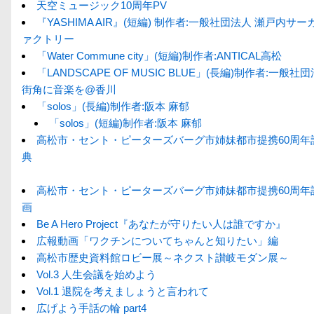
天空ミュージック10周年PV
『YASHIMA AIR』(短編) 制作者:一般社団法人 瀬戸内サ
ァクトリー
「Water Commune city」(短編)制作者:ANTICAL高松
「LANDSCAPE OF MUSIC BLUE」(長編)制作者:一般社
街角に音楽を@香川
「solos」(長編)制作者:阪本 麻郁
「solos」(短編)制作者:阪本 麻郁
高松市・セント・ピーターズバーグ市姉妹都市提携60周年
典
高松市・セント・ピーターズバーグ市姉妹都市提携60周年
画
Be A Hero Project『あなたが守りたい人は誰ですか』
広報動画「ワクチンについてちゃんと知りたい」編
高松市歴史資料館ロビー展～ネクスト讃岐モダン展～
Vol.3 人生会議を始めよう
Vol.1 退院を考えましょうと言われて
広げよう手話の輪 part4