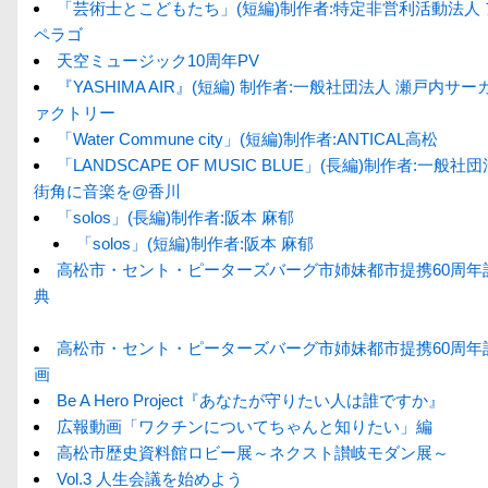
「芸術士とこどもたち」(短編)制作者:特定非営利活動法人
ペラゴ
天空ミュージック10周年PV
『YASHIMA AIR』(短編) 制作者:一般社団法人 瀬戸内サ
ァクトリー
「Water Commune city」(短編)制作者:ANTICAL高松
「LANDSCAPE OF MUSIC BLUE」(長編)制作者:一般社
街角に音楽を@香川
「solos」(長編)制作者:阪本 麻郁
「solos」(短編)制作者:阪本 麻郁
高松市・セント・ピーターズバーグ市姉妹都市提携60周年
典
高松市・セント・ピーターズバーグ市姉妹都市提携60周年
画
Be A Hero Project『あなたが守りたい人は誰ですか』
広報動画「ワクチンについてちゃんと知りたい」編
高松市歴史資料館ロビー展～ネクスト讃岐モダン展～
Vol.3 人生会議を始めよう