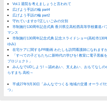
Vol.1 退院を考えましょうと言われて
広げよう手話の輪 part4
広げよう手話の輪 part2
守れていますか?正しいごみの分別
市制施行130周年記念式典 香川県立高松西高等学校書道パ
マンス
市制施行130周年記念式典 記念スライドショー(高松市130
ゆみ)
在宅ケアに関するPR動画 わたしも訪問看護師になれますか
「すべての子どもたちに新時代の学びを! 教室に電子黒板
プロジェクト」
みんなでUDしよう! ～認めあい、支えあい、おもてなしの
らすまち 高松～
平成27年9月30日「みんなでつくる 地域の交通 オーライ!!
つ」