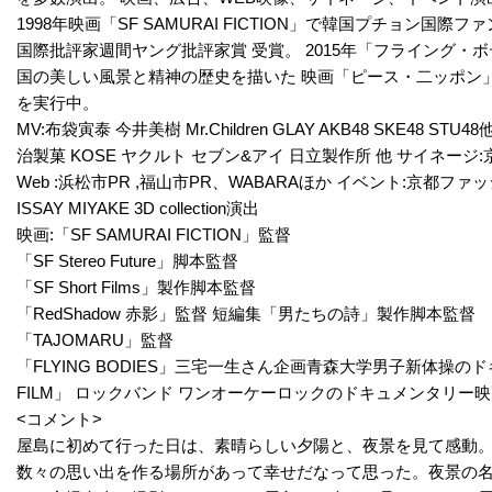
1998年映画「SF SAMURAI FICTION」で韓国プチョン
国際批評家週間ヤング批評家賞 受賞。 2015年「フライング・ボ
国の美しい風景と精神の歴史を描いた 映画「ピース・二ッポン
を実行中。
MV:布袋寅泰 今井美樹 Mr.Children GLAY AKB48 SKE48 
治製菓 KOSE ヤクルト セブン&アイ 日立製作所 他 サイネ
Web :浜松市PR ,福山市PR、WABARAほか イベント:京都フ
ISSAY MIYAKE 3D collection演出
映画:「SF SAMURAI FICTION」監督
「SF Stereo Future」脚本監督
「SF Short Films」製作脚本監督
「RedShadow 赤影」監督 短編集「男たちの詩」製作脚本監督
「TAJOMARU」監督
「FLYING BODIES」三宅一生さん企画青森大学男子新体操のドキュメン
FILM」 ロックバンド ワンオーケーロックのドキュメンタリー
<コメント>
屋島に初めて行った日は、素晴らしい夕陽と、夜景を見て感動。
数々の思い出を作る場所があって幸せだなって思った。夜景の