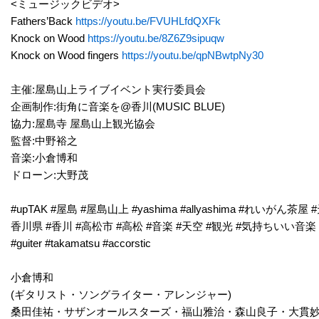
<ミュージックビデオ>
Fathers’Back
https://youtu.be/FVUHLfdQXFk
Knock on Wood
https://youtu.be/8Z6Z9sipuqw
Knock on Wood fingers
https://youtu.be/qpNBwtpNy30
主催:屋島山上ライブイベント実行委員会
企画制作:街角に音楽を@香川(MUSIC BLUE)
協力:屋島寺 屋島山上観光協会
監督:中野裕之
音楽:小倉博和
ドローン:大野茂
#upTAK #屋島 #屋島山上 #yashima #allyashima #れいが
香川県 #香川 #高松市 #高松 #音楽 #天空 #観光 #気持ちいい音楽
#guiter #takamatsu #accorstic
小倉博和
(ギタリスト・ソングライター・アレンジャー)
桑田佳祐・サザンオールスターズ・福山雅治・森山良子・大貫妙子・槇