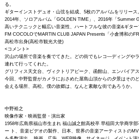
る。
ギターインストデュオ・山弦を結成、5枚のアルバムをリリース
2014年、ソロアルバム「GOLDEN TIME」、2016年「Summer Gui
高いテクニックと幅広い音楽性、ハートフルな彼の音楽&ギター
FM COCOLOでMARTIN CLUB JAPAN Presents「小倉博和のFR
高松市出身(高松市観光大使)
<コメント>
沢山の場所で音楽を奏でてきた。どの街でもレコ―ディングや
連れて行ってくれた。
グリフィス天文台、ヴィクトリアピーク、函館山、エンパイアステ
今回、中野監督がカメラにおさめた屋島山頂からの夕景はその
会える場所、高松。僕の故郷は、なんと素敵な街であろうか。
中野裕之
映像作家・映画監督・演出家
1958年広島県福山市生まれ 福山誠之館高校卒 早稲田大学商
ー ト、音楽ビデオの製作、日本、世界の音楽アーティストのMV
を多数演出。 映画、広告、WEB映像、サイネージ、イベント