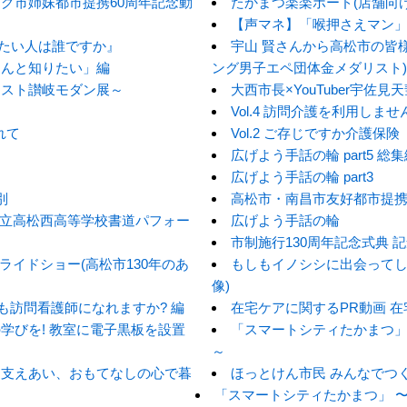
グ市姉妹都市提携60周年記念動
たかまつ楽楽ボード(店舗向
【声マネ】「喉押さえマン
たが守りたい人は誰ですか』
宇山 賢さんから高松市の皆
ゃんと知りたい」編
ング男子エペ団体金メダリスト)
クスト讃岐モダン展～
大西市長×YouTuber宇佐
Vol.4 訪問介護を利用しませ
れて
Vol.2 ご存じですか介護保険
広げよう手話の輪 part5 総
広げよう手話の輪 part3
別
高松市・南昌市友好都市提携
県立高松西高等学校書道パフォー
広げよう手話の輪
市制施行130周年記念式典 
ライドショー(高松市130年のあ
もしもイノシシに出会ってし
像)
も訪問看護師になれますか? 編
在宅ケアに関するPR動画 
学びを! 教室に電子黒板を設置
「スマートシティたかまつ
～
い、支えあい、おもてなしの心で暮
ほっとけん市民 みんなでつ
「スマートシティたかまつ」 