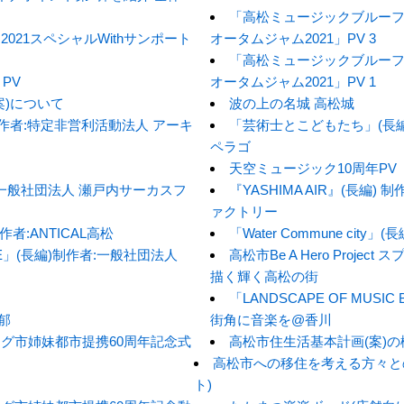
「高松ミュージックブルーフェ
021スペシャルWithサンポート
オータムジャム2021」PV 3
「高松ミュージックブルーフェ
PV
オータムジャム2021」PV 1
案)について
波の上の名城 高松城
作者:特定非営利活動法人 アーキ
「芸術士とこどもたち」(長編
ペラゴ
天空ミュージック10周年PV
作者:一般社団法人 瀬戸内サーカスフ
『YASHIMA AIR』(長編
ァクトリー
)制作者:ANTICAL高松
「Water Commune city」
BLUE」(長編)制作者:一般社団法人
高松市Be A Hero Proje
描く輝く高松の街
「LANDSCAPE OF MUS
麻郁
街角に音楽を@香川
グ市姉妹都市提携60周年記念式
高松市住生活基本計画(案)
高松市への移住を考える方々と
ト)