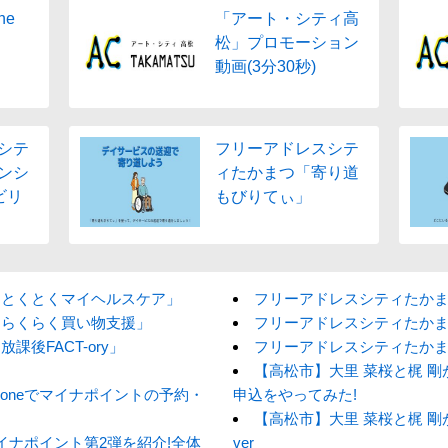
he
「アート・シティ高
松」プロモーション
動画(3分30秒)
シテ
フリーアドレスシテ
ンシ
ィたかまつ「寄り道
ビリ
もびりてぃ」
「とくとくマイヘルスケア」
フリーアドレスシティたか
「らくらく買い物支援」
フリーアドレスシティたか
後FACT-ory」
フリーアドレスシティたか
【高松市】大里 菜桜と梶 剛が
honeでマイナポイントの予約・
申込をやってみた!
【高松市】大里 菜桜と梶 剛が
イナポイント第2弾を紹介!全体
ver