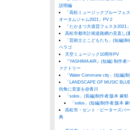
説明編
「高松ミュージックブルーフェス2
オータムジャム2021」PV 2
「たかまつ大道芸フェスタ2021」
高松市都市計画道路網の見直し(
「芸術士とこどもたち」(短編)制
ペラゴ
天空ミュージック10周年PV
『YASHIMA AIR』(短編) 制
ァクトリー
「Water Commune city」(短編
「LANDSCAPE OF MUSIC 
街角に音楽を@香川
「solos」(長編)制作者:阪本 麻郁
「solos」(短編)制作者:阪本 
高松市・セント・ピーターズバー
典