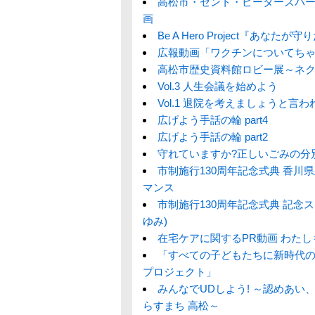
高松市・セント・ピーターズバー
画
Be A Hero Project『あな
広報動画「ワクチンについてち
高松市歴史資料館ロビー展～ネ
Vol.3 人生会議を始めよう
Vol.1 退院を考えましょうと言わ
広げよう手話の輪 part4
広げよう手話の輪 part2
守れていますか?正しいごみの分
市制施行130周年記念式典 香川
マンス
市制施行130周年記念式典 記念ス
ゆみ)
在宅ケアに関するPR動画 わたし
「すべての子どもたちに新時代の
プロジェクト」
みんなでUDしよう! ～認めあ
らすまち 高松～