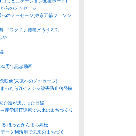
けコミュニケーション支援ボード)
」からのメッセージ
様へのメッセージ(東京五輪フェンシ
見天彗 『ワクチン接種どうする?』
んか
集編
30周年記念動画
記念映像(未来へのメッセージ)
まったら?(イノシシ被害防止啓発映
在宅介護が決まった日編
」～産学民官連携で未来のまちづくり
くる ほっとかんまち高松
〜データ利活用で未来のまちづく