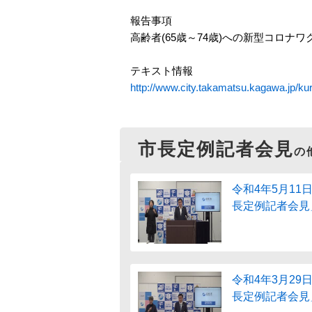
報告事項
高齢者(65歳～74歳)への新型コロ
テキスト情報
http://www.city.takamatsu.kagawa.jp/kur
市長定例記者会見
の
令和4年5月11
長定例記者会見
令和4年3月29
長定例記者会見