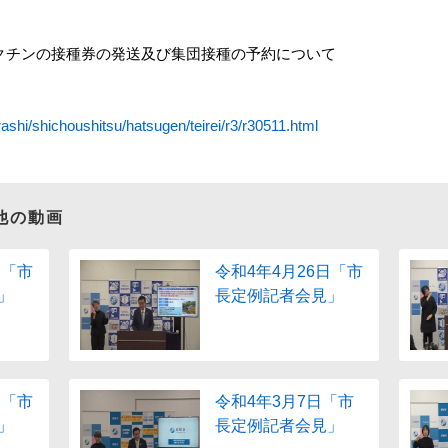
ナワクチンの接種券の発送及び集団接種の予約について
ashi/shichoushitsu/hatsugen/teirei/r3/r30511.html
他の動画
日「市
令和4年4月26日「市
」
長定例記者会見」
日「市
令和4年3月7日「市
」
長定例記者会見」