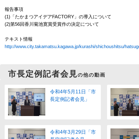
報告事項
(1)「たかまつアイデアFACTORY」の導入について
(2)第56回香川菊池寛賞受賞作の決定について
テキスト情報
http://www.city.takamatsu.kagawa.jp/kurashi/shichoushitsu/hatsuge
市長定例記者会見
の他の動画
令和4年5月11日「市
長定例記者会見」
令和4年3月29日「市