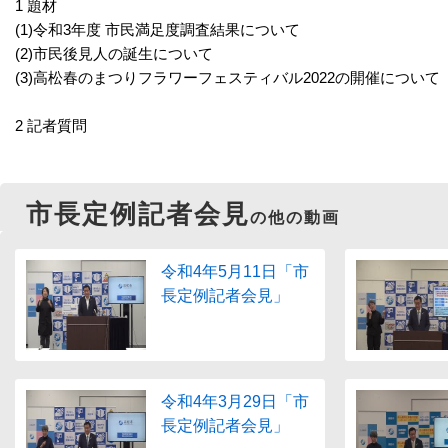
1 題材
(1)令和3年度 市民満足度調査結果について
(2)市民後見人の誕生について
(3)高松春のまつりフラワーフェスティバル2022の開催について
2 記者質問
市長定例記者会見
の他の動画
令和4年5月11日「市
長定例記者会見」
令和4年3月29日「市
長定例記者会見」