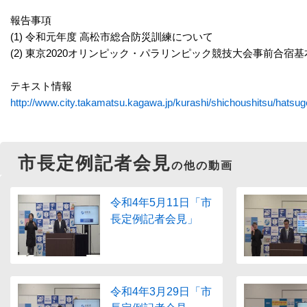
報告事項
(1) 令和元年度 高松市総合防災訓練について
(2) 東京2020オリンピック・パラリンピック競技大会事前合
テキスト情報
http://www.city.takamatsu.kagawa.jp/kurashi/shichoushitsu/hatsug
市長定例記者会見
の他の動画
令和4年5月11日「市
長定例記者会見」
令和4年3月29日「市