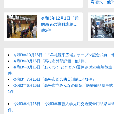
寄贈式…他1
令和3年12月1日「難
病患者の避難訓練…
他2件」
令和3年10月16日「「牟礼源平広場」オープン記念式典…
令和3年9月16日「高松市外部評価…他1件」
令和3年8月16日「わくわく!どきどき!夏休み 水の実験教室
件」
令和3年7月16日「高松市総合防災訓練…他1件」
令和3年6月16日「高松市立みんなの病院「医療備品贈呈式
1件」
令和3年4月16日「令和3年度新入学児用交通安全用品贈呈
件」