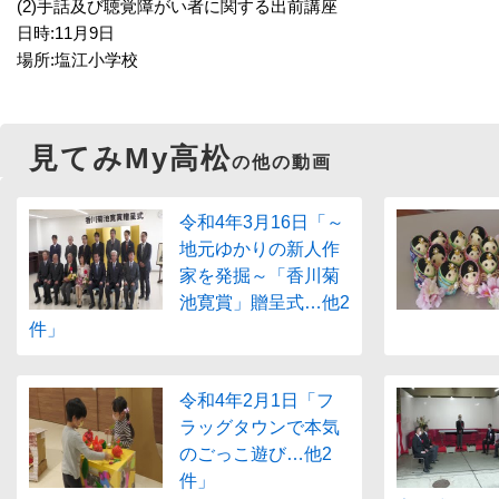
(2)手話及び聴覚障がい者に関する出前講座
日時:11月9日
場所:塩江小学校
見てみMy高松
の他の動画
令和4年3月16日「～
地元ゆかりの新人作
家を発掘～「香川菊
池寛賞」贈呈式…他2
件」
令和4年2月1日「フ
ラッグタウンで本気
のごっこ遊び…他2
件」