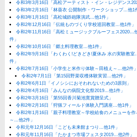
令和3年3月16日「高松アーティスト・イン・レジデンス20
令和3年2月16日「林葵衣 公開制作・ワークショップ…他1
令和3年1月16日「高松城鉄砲隊演武…他1件」
令和2年12月16日「伝統ものづくり学校巡回教室…他1件」
令和2年11月16日「高松ミュージックブルーフェス2020…
件」
令和2年10月16日「郷土料理教室…他1件」
令和2年9月16日「わくわく!どきどき!夏休み 水の実験教室
件」
令和2年7月16日「小学生と米作り体験～田植え～…他2件
令和2年7月1日「第15回野菜収穫体験実習…他2件」
令和2年6月1日「イノシシにおそわれないための3原則」
令和2年4月16日「みんなの病院文化祭2019…他1件」
令和2年3月16日「第55回香川菊池寛賞贈呈式」
令和2年2月16日「狩猟フィールド体験入門講座…他1件」
令和2年1月16日「親子料理教室～学校給食のメニューを作
～…他2件」
令和元年12月16日「こども未来館まつり…他1件」
令和元年11月16日「たかまつ市場フェスタ2019…他2件」