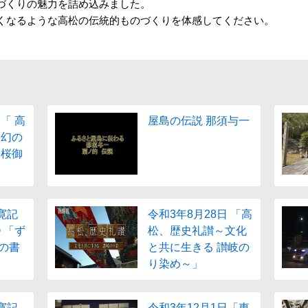
づくりの魅力を詰め込みました。
くなるような高松の伝統的ものづくりを体感してください。
「 高
屋島の伝説 那須与一
～幻の
る桜御
寛記
令和3年8月28日 「高
 「ず
松、歴史礼讃～文化
の書
と共に生きる 讃岐の
り染め～」
寛記
令和3年12月1日「東