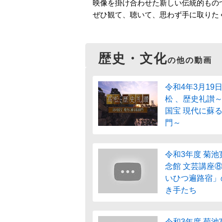
映像を掛け合わせた新しい伝統的もの
ぜひ観て、聴いて、思わず手に取りた
歴史・文化
の他の動画
令和4年3月19日
松 、歴史礼讃
国宝 現代に蘇
門～
令和3年度 菊池
念館 文芸講座⑧
いひつ遍路宿」
き手たち
令和3年度 菊池