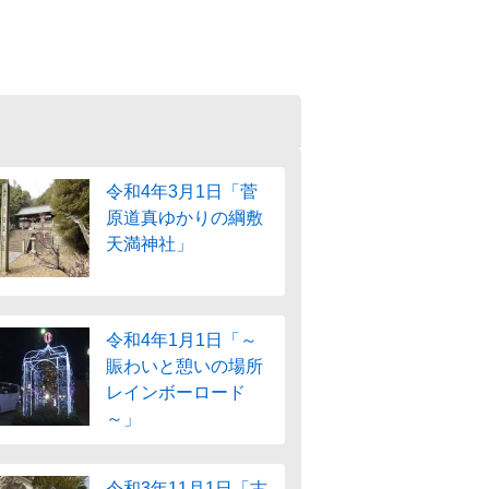
令和4年3月1日「菅
原道真ゆかりの綱敷
天満神社」
令和4年1月1日「～
賑わいと憩いの場所
レインボーロード
～」
令和3年11月1日「古