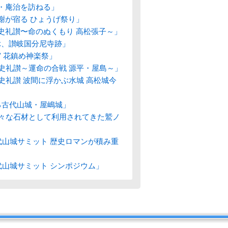
礼・庵治を訪ねる」
謝が宿る ひょうげ祭り」
歴史礼讃〜命のぬくもり 高松張子～」
ぶ、讃岐国分尼寺跡」
宮 花鎮め神楽祭」
歴史礼讃～運命の合戦 源平・屋島～」
歴史礼讃 波間に浮かぶ水城 高松城今
る古代山城・屋嶋城」
り様々な石材として利用されてきた鷲ノ
古代山城サミット 歴史ロマンが積み重
古代山城サミット シンポジウム」