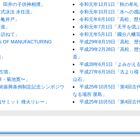
る、田井の子供神相撲」
令和元年12月1日「秋の牟
式泳法 水任流」
令和元年10月1日「水への感
め亀井戸」
令和元年8月10日「高松、
街道」
令和元年7月1日「天平を偲
を訪ねて」
令和元年5月1日「國分八幡
 OF MANUFACTURING
平成29年8月19日「高松、
平成29年2月28日「高松、
墳」
昔」
平成28年6月1日「よみがえ
山古墳」
平成27年6月16日「古よ
豪・菊池寛〜」
山石」
芸術振興条例制定記念シンポジウ
平成25年10月5日「第4回
なる場所 屋島」
城サミット 烽火リレー」
平成25年10月5日「第4回