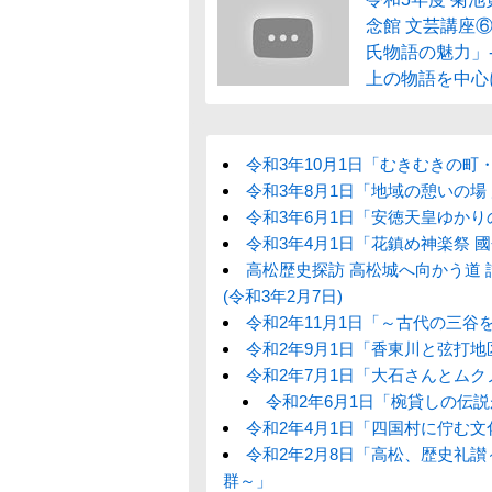
念館 文芸講座
氏物語の魅力」
上の物語を中心
令和3年10月1日「むきむきの町
令和3年8月1日「地域の憩いの場
令和3年6月1日「安徳天皇ゆか
令和3年4月1日「花鎮め神楽祭 
高松歴史探訪 高松城へ向かう道 
(令和3年2月7日)
令和2年11月1日「～古代の三谷
令和2年9月1日「香東川と弦打地
令和2年7月1日「大石さんとムク
令和2年6月1日「椀貸しの伝
令和2年4月1日「四国村に佇む文
令和2年2月8日「高松、歴史礼
群～」