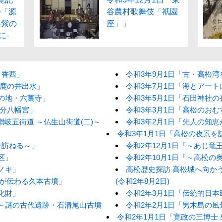
⑥「源
谷農村歌舞伎「祇園
-紫の
座」」
に-
・香西」
令和3年9月1日「古・高松
 鹿の井出水」
令和3年7月1日「海とアー
りの地・六萬寺」
令和3年5月1日「石田神社の
國分八幡宮」
令和3年3月1日「高松のお
讃岐五街道 ～仏生山街道(二)～
令和3年2月1日「先人の知恵
令和3年1月1日「高松の夜景を
を訪ねる～」
令和2年12月1日「～あじ
区」
令和2年10月1日「～高松
ノキ」
高松歴史探訪 高松城へ向かう
説が伝わる久本古墳」
(令和2年8月2日)
化財」
令和2年3月1日「伝統的日本
讃～謎の古代遺跡・石清尾山古墳
令和2年2月1日「男木島の風
令和2年1月1日「寛政の三博士 