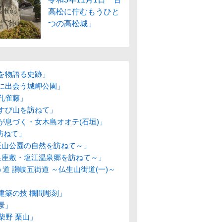
高松に佇むもうひと
つの高松城」
湾を物語る史跡」
トに出会う城岬公園」
孔雀藤」
むすび山を訪ねて」
が息づく・女木島オオテ(石垣)」
訪ねて」
竜王山公園の自然を訪ねて～」
の奥座敷・塩江温泉郷を訪ねて～」
道 讃岐五街道 ～仏生山街道(一)～
建築の技 欄間彫刻」
景」
柴野 栗山」